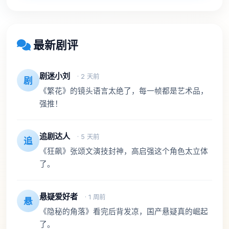
最新剧评
剧迷小刘
· 2 天前
剧
《繁花》的镜头语言太绝了，每一帧都是艺术品，
强推！
追剧达人
· 5 天前
追
《狂飙》张颂文演技封神，高启强这个角色太立体
了。
悬疑爱好者
· 1 周前
悬
《隐秘的角落》看完后背发凉，国产悬疑真的崛起
了。