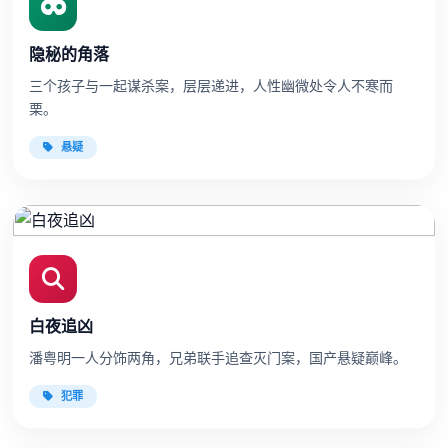
隐秘的角落
三个孩子与一起谋杀案，层层递进，人性幽微处令人不寒而
栗。
悬疑
白夜追凶
潘粤明一人分饰两角，兄弟联手追查灭门案，国产悬疑巅峰。
犯罪